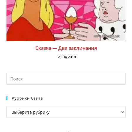
Сказка — Два заклинания
21.04.2019
На
кл
Esc
Рубрики Сайта
чт
за
Рубрики
па
сайта
пои