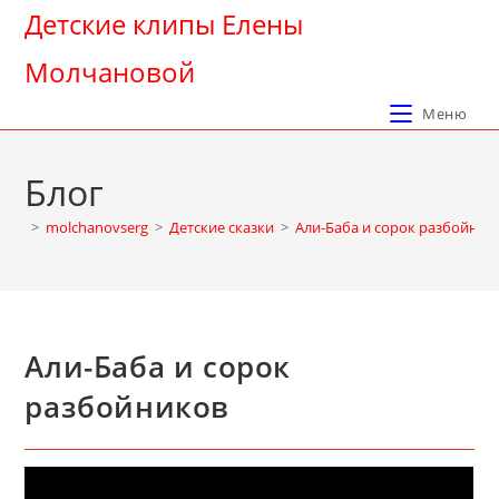
Перейти
Детские клипы Елены
к
Молчановой
содержимому
Меню
Блог
>
molchanovserg
>
Детские сказки
>
Али-Баба и сорок разбойник
Али-Баба и сорок
разбойников