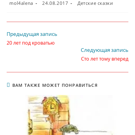
Автор
Запись
Рубрика
mol4alena
24.08.2017
Детские сказки
записи:
опубликована:
записи:
Предыдущая запись
Читать
далее
20 лет под кроватью
статьи
Следующая запись
Сто лет тому вперед
ВАМ ТАКЖЕ МОЖЕТ ПОНРАВИТЬСЯ