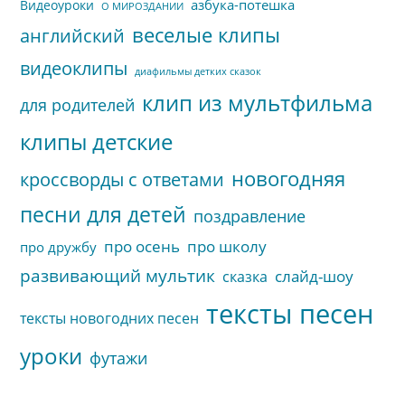
азбука-потешка
Видеоуроки
О МИРОЗДАНИИ
веселые клипы
английский
видеоклипы
диафильмы детких сказок
клип из мультфильма
для родителей
клипы детские
новогодняя
кроссворды с ответами
песни для детей
поздравление
про осень
про школу
про дружбу
развивающий мультик
слайд-шоу
сказка
тексты песен
тексты новогодних песен
уроки
футажи