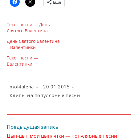
Ещё
Текст песни — День
Святого Валентина
День Святого Валентина
– Валентинки
Текст песни —
Валентинки
Автор
Запись
mol4alena
20.01.2015
записи:
опубликована:
Рубрика
Клипы на популярные песни
записи:
Предыдущая запись
Читать
далее
Цып-цып мои цыплятки — популярные песни