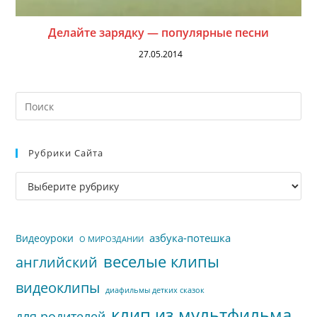
Делайте зарядку — популярные песни
27.05.2014
На
кл
Esc
Рубрики Сайта
чт
за
Рубрики
па
сайта
пои
азбука-потешка
Видеоуроки
О МИРОЗДАНИИ
веселые клипы
английский
видеоклипы
диафильмы детких сказок
клип из мультфильма
для родителей