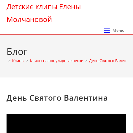
Перейти
Детские клипы Елены
к
Молчановой
содержимому
Меню
Блог
>
Клипы
>
Клипы на популярные песни
>
День Святого Валентин
День Святого Валентина