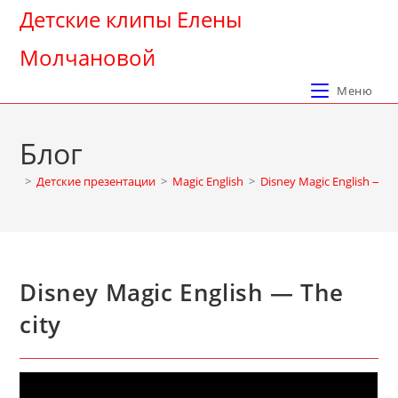
Перейти
Детские клипы Елены
к
Молчановой
содержимому
Меню
Блог
>
Детские презентации
>
Magic English
>
Disney Magic English — Th
Disney Magic English — The
city