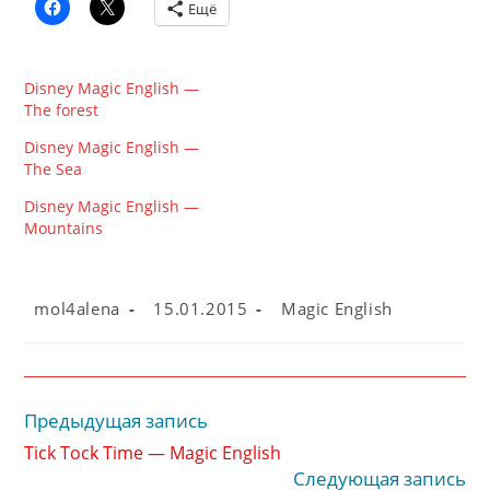
Ещё
Disney Magic English —
The forest
Disney Magic English —
The Sea
Disney Magic English —
Mountains
Автор
Запись
Рубрика
mol4alena
15.01.2015
Magic English
записи:
опубликована:
записи:
Предыдущая запись
Читать
далее
Tick Tock Time — Magic English
статьи
Следующая запись