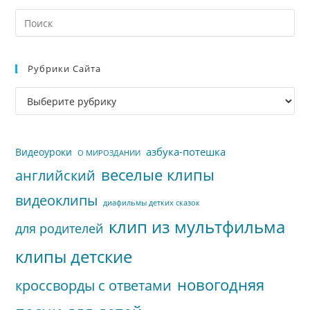
На
кл
Esc
Рубрики Сайта
чт
за
Рубрики
па
сайта
пои
азбука-потешка
Видеоуроки
О МИРОЗДАНИИ
веселые клипы
английский
видеоклипы
диафильмы детких сказок
клип из мультфильма
для родителей
клипы детские
новогодняя
кроссворды с ответами