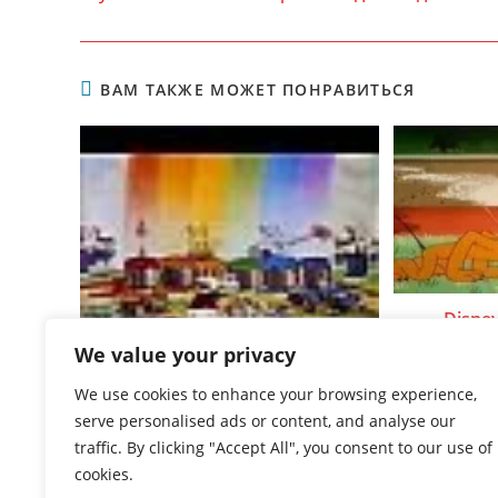
статьи
ВАМ ТАКЖЕ МОЖЕТ ПОНРАВИТЬСЯ
Disney
We value your privacy
Disney Magic English — Lets
We use cookies to enhance your browsing experience,
travel
serve personalised ads or content, and analyse our
23.07.2014
traffic. By clicking "Accept All", you consent to our use of
cookies.