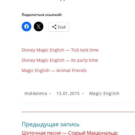
Поделиться ссылкой:
Ещё
Disney Magic English — Tick tock time
Disney Magic English — Its party time
Magic English — Animal Friends
Автор
Запись
Рубрика
mol4alena
15.01.2015
Magic English
записи:
опубликована:
записи:
Предыдущая запись
Читать
далее
Шуточная песня — Старый Макдональдс