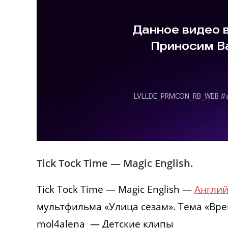
Tick Tock Time — Magic English.
Tick Tock Time — Magic English —
Англи
мультфильма «Улица сезам». Тема «Вр
mol4alena — Детские клипы