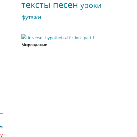
тексты песен
уроки
футажи
Мироздание
ь
ty