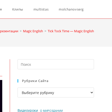
Переключ
ня
Клипы
multistas
molchanovserg
поиск
презентации
>
Magic English
>
Tick Tock Time — Magic English
по
Нажмите
веб-
клавишу
Escape,
Рубрики Сайта
чтобы
сайту
закрыть
Рубрики
панель
сайта
поиска.
Видеоуроки
О МИРОЗДАНИИ