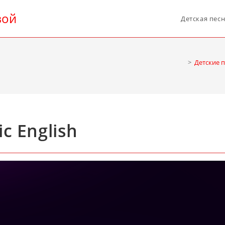
вой
Детская пес
>
Детские 
c English