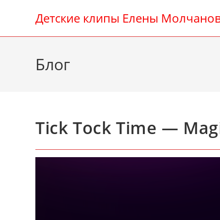
Перейти
Детские клипы Елены Молчано
к
содержимому
Блог
Tick Tock Time — Magi