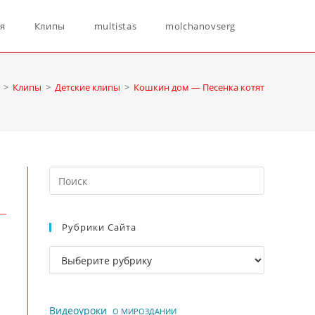
Переключ
ня
Клипы
multistas
molchanovserg
поиск
>
Клипы
>
Детские клипы
>
Кошкин дом — Песенка котят
по
Нажмите
веб-
клавишу
Escape,
Рубрики Сайта
чтобы
сайту
закрыть
Рубрики
панель
сайта
поиска.
Видеоуроки
О МИРОЗДАНИИ