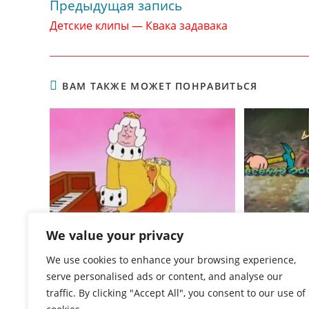
Предыдущая запись
Читать
далее
Детские клипы — Квака задавака
статьи
ВАМ ТАКЖЕ МОЖЕТ ПОНРАВИТЬСЯ
Детские
We value your privacy
We use cookies to enhance your browsing experience,
Попурри песен Юрия Энтина
serve personalised ads or content, and analyse our
28.04.2014
traffic. By clicking "Accept All", you consent to our use of