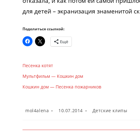
отказала, и как потом ей самой пришл
для детей – экранизация знаменитой с
Поделиться ссылкой:
Ещё
Песенка котят
Мультфильм — Кошкин дом
Кошкин дом — Песенка пожарников
Автор
Запись
Рубрика
mol4alena
10.07.2014
Детские клипы
записи:
опубликована:
записи: