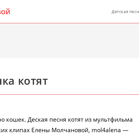
вой
Детская пес
ка котят
о кошек. Деская песня котят из мультфильма
ких клипах Елены Молчановой, mol4alena —