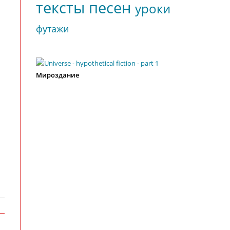
м
тексты песен
уроки
футажи
Мироздание