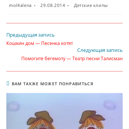
Автор
Запись
Рубрика
mol4alena
29.08.2014
Детские клипы
записи:
опубликована:
записи:
Предыдущая запись
Читать
далее
Кошкин дом — Песенка котят
статьи
Следующая запись
Помогите бегемоту — Театр песни Талисман
ВАМ ТАКЖЕ МОЖЕТ ПОНРАВИТЬСЯ