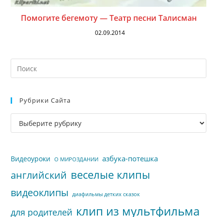
Помогите бегемоту — Театр песни Талисман
02.09.2014
На
кл
Esc
Рубрики Сайта
чт
за
Рубрики
па
сайта
пои
азбука-потешка
Видеоуроки
О МИРОЗДАНИИ
веселые клипы
английский
видеоклипы
диафильмы детких сказок
клип из мультфильма
для родителей