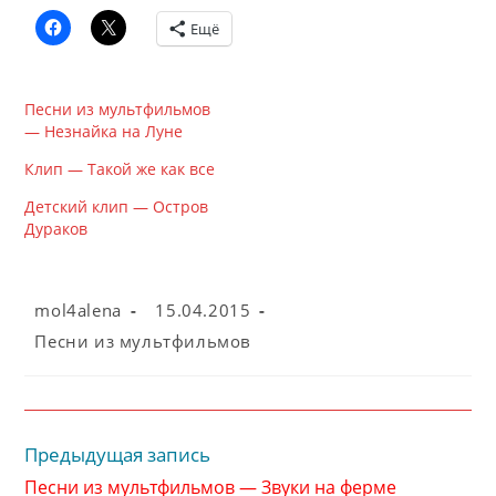
Ещё
Песни из мультфильмов
— Незнайка на Луне
Клип — Такой же как все
Детский клип — Остров
Дураков
Автор
Запись
mol4alena
15.04.2015
записи:
опубликована:
Рубрика
Песни из мультфильмов
записи:
Предыдущая запись
Читать
далее
Песни из мультфильмов — Звуки на ферме
статьи