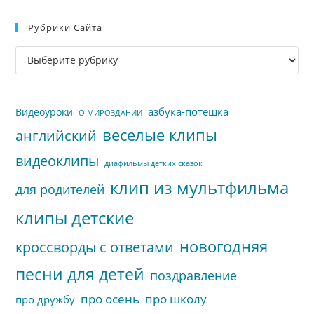
Esc
Рубрики Сайта
чт
за
Рубрики
па
сайта
пои
азбука-потешка
Видеоуроки
О МИРОЗДАНИИ
веселые клипы
английский
видеоклипы
диафильмы детких сказок
клип из мультфильма
для родителей
клипы детские
новогодняя
кроссворды с ответами
песни для детей
поздравление
про осень
про школу
про дружбу