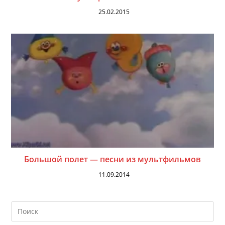
25.02.2015
Большой полет — песни из мультфильмов
11.09.2014
На
кл