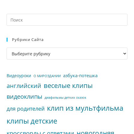
На
кл
Esc
Рубрики Сайта
чт
за
Рубрики
па
сайта
пои
азбука-потешка
Видеоуроки
О МИРОЗДАНИИ
веселые клипы
английский
видеоклипы
диафильмы детких сказок
клип из мультфильма
для родителей
клипы детские
новогодняя
кроссворды с ответами