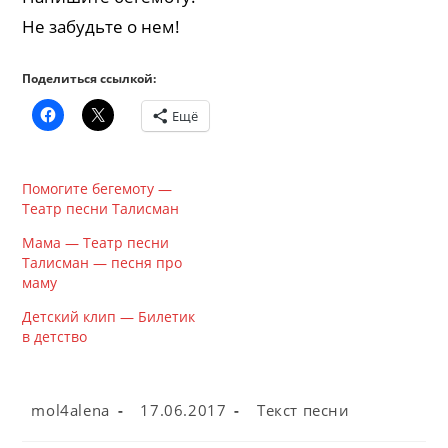
Не забудьте о нем!
Поделиться ссылкой:
Ещё
Помогите бегемоту —
Театр песни Талисман
Мама — Театр песни
Талисман — песня про
маму
Детский клип — Билетик
в детство
Автор
Запись
Рубрика
mol4alena
17.06.2017
Текст песни
записи:
опубликована:
записи: