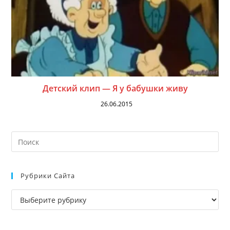
Детский клип — Я у бабушки живу
26.06.2015
На
кл
Esc
Рубрики Сайта
чт
за
Рубрики
па
сайта
пои