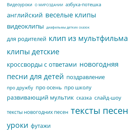
азбука-потешка
Видеоуроки
О МИРОЗДАНИИ
веселые клипы
английский
видеоклипы
диафильмы детких сказок
клип из мультфильма
для родителей
клипы детские
новогодняя
кроссворды с ответами
песни для детей
поздравление
про осень
про школу
про дружбу
развивающий мультик
слайд-шоу
сказка
тексты песен
тексты новогодних песен
уроки
футажи