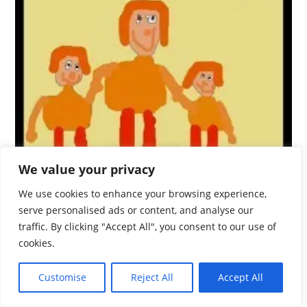
We value your privacy
We use cookies to enhance your browsing experience,
Счастливое детство
serve personalised ads or content, and analyse our
traffic. By clicking "Accept All", you consent to our use of
16.07.2014
cookies.
На
Customise
Reject All
Accept All
кл