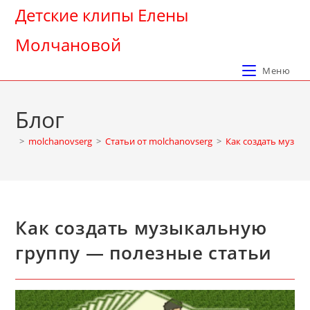
Перейти
Детские клипы Елены
к
Молчановой
содержимому
Меню
Блог
>
molchanovserg
>
Cтатьи от molchanovserg
>
Как создать музык
Как создать музыкальную
группу — полезные статьи