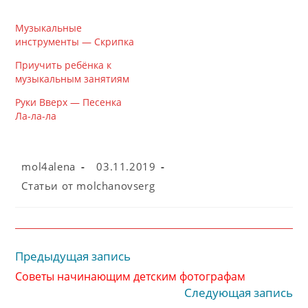
Музыкальные
инструменты — Скрипка
Приучить ребёнка к
музыкальным занятиям
Руки Вверх — Песенка
Ла-ла-ла
Автор
Запись
mol4alena
03.11.2019
записи:
опубликована:
Рубрика
Cтатьи от molchanovserg
записи:
Предыдущая запись
Читать
далее
Советы начинающим детским фотографам
статьи
Следующая запись